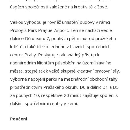
Velkou výhodou je rovněž umístění budovy v rámci
Prologis Park Prague-Airport. Ten se nachází vedle
dálnice D6 u exitu 7, pouhých pět minut od pražského
letiště a také blízko jednoho z hlavních spotřebních
center Prahy. Poskytuje tak snadný přístup k
nadnárodním klientům působícím na území hlavního
města, stejně tak k velké skupině kreativní pracovní síly.
Výborné napojení parku na mezinárodní obchodní tahy
prostřednictvím Pražského okruhu D0 a dálnic D1 a D5
za pouhých 10, respektive 20 minut zajišťuje spojení s
dalšími spotřebními centry v zemi.
Poučení
Nové nápady a inspiraci nachází Prologis u svých
zákazníků, investorů, v dalších odvětvích a nových