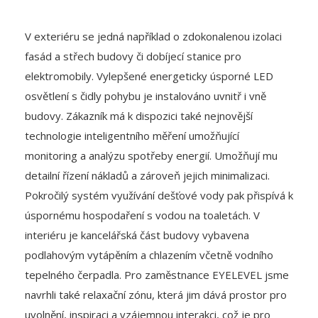
V exteriéru se jedná například o zdokonalenou izolaci
fasád a střech budovy či dobíjecí stanice pro
elektromobily. Vylepšené energeticky úsporné LED
osvětlení s čidly pohybu je instalováno uvnitř i vně
budovy. Zákazník má k dispozici také nejnovější
technologie inteligentního měření umožňující
monitoring a analýzu spotřeby energií. Umožňují mu
detailní řízení nákladů a zároveň jejich minimalizaci.
Pokročilý systém využívání dešťové vody pak přispívá k
úspornému hospodaření s vodou na toaletách. V
interiéru je kancelářská část budovy vybavena
podlahovým vytápěním a chlazením včetně vodního
tepelného čerpadla. Pro zaměstnance EYELEVEL jsme
navrhli také relaxační zónu, která jim dává prostor pro
uvolnění, inspiraci a vzájemnou interakci, což je pro
úspěch společnosti založené na kreativitě klíčové.