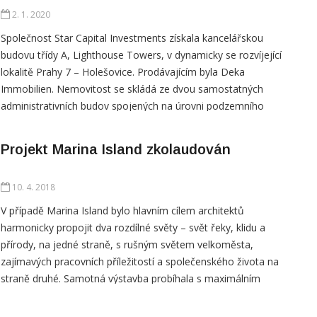
2. 1. 2020
Společnost Star Capital Investments získala kancelářskou
budovu třídy A, Lighthouse Towers, v dynamicky se rozvíjející
lokalitě Prahy 7 – Holešovice. Prodávajícím byla Deka
Immobilien. Nemovitost se skládá ze dvou samostatných
administrativních budov spojených na úrovni podzemního
parkoviště, které má kapacitu 360 parkovacích míst. Nižší z
budov, budova B, nabízí ve
Projekt Marina Island zkolaudován
10. 4. 2018
V případě Marina Island bylo hlavním cílem architektů
harmonicky propojit dva rozdílné světy – svět řeky, klidu a
přírody, na jedné straně, s rušným světem velkoměsta,
zajímavých pracovních příležitostí a společenského života na
straně druhé. Samotná výstavba probíhala s maximálním
důrazem na kvalitu v každé fázi realizace. Výjimečná lokalita
a kvalita jsou zárukou trvalé