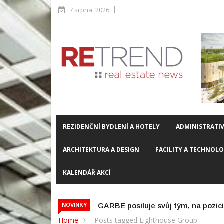
7 srpna, 2026
REZIDENČNÍ BYDLENÍ A HOTELY
ADMINISTRATIV
ARCHITEKTURA A DESIGN
FACILITY A TECHNOL
KALENDÁŘ AKCÍ
rty Managera přichází Tomáš Hanuš
Boom retail parků v menšíc
NOVINKY
Home
Posts tagged Lighthouse Group