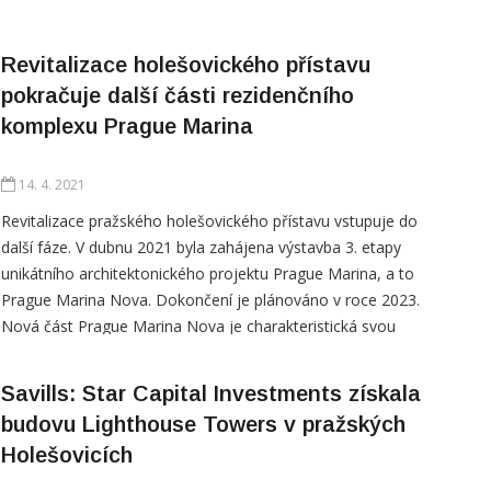
Revitalizace holešovického přístavu
pokračuje další části rezidenčního
komplexu Prague Marina
14. 4. 2021
Revitalizace pražského holešovického přístavu vstupuje do
další fáze. V dubnu 2021 byla zahájena výstavba 3. etapy
unikátního architektonického projektu Prague Marina, a to
Prague Marina Nova. Dokončení je plánováno v roce 2023.
Nová část Prague Marina Nova je charakteristická svou
členitostí a atypicky řešenou desetipodlažní věží. Objekt
nabízí nadprůměrně prostorné byty
Savills: Star Capital Investments získala
budovu Lighthouse Towers v pražských
Holešovicích