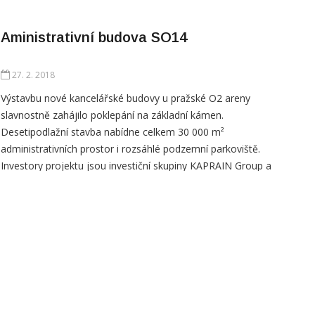
Aministrativní budova SO14
27. 2. 2018
Výstavbu nové kancelářské budovy u pražské O2 areny
slavnostně zahájilo poklepání na základní kámen.
Desetipodlažní stavba nabídne celkem 30 000 m²
administrativních prostor i rozsáhlé podzemní parkoviště.
Investory projektu jsou investiční skupiny KAPRAIN Group a
Lighthouse Group. Kromě podzemního parkoviště s téměř
dvěma sty parkovacích míst bude součástí budovy také