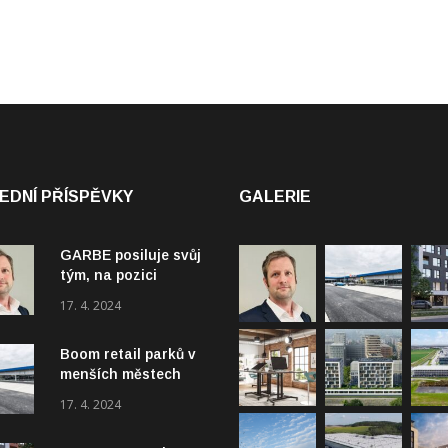
EDNÍ PŘÍSPĚVKY
GALERIE
GARBE posiluje svůj
tým, na pozici
Property Managera
17. 4. 2024
přichází Tomáš
Hanuš
Boom retail parků v
menších městech
startuje
17. 4. 2024