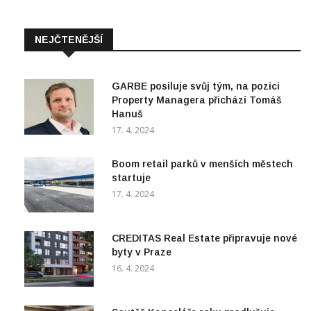
NEJČTENĚJŠÍ
GARBE posiluje svůj tým, na pozici
Property Managera přichází Tomáš
Hanuš
17. 4. 2024
Boom retail parků v menších městech
startuje
17. 4. 2024
CREDITAS Real Estate připravuje nové
byty v Praze
16. 4. 2024
Soutěž Kanceláře roku prodlužuje
registrace do 30. dubna 2024