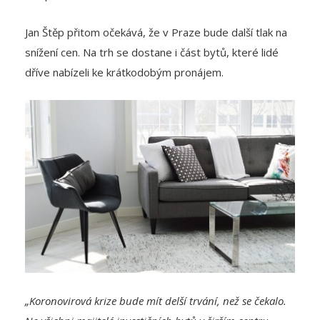
Jan Štěp přitom očekává, že v Praze bude další tlak na
snížení cen. Na trh se dostane i část bytů, které lidé
dříve nabízeli ke krátkodobým pronájem.
„Koronovirová krize bude mít delší trvání, než se čekalo.
Ne všichni majitelé investičních bytů v širším centru
města budou chtít nemovitost nabízet k pronájmům