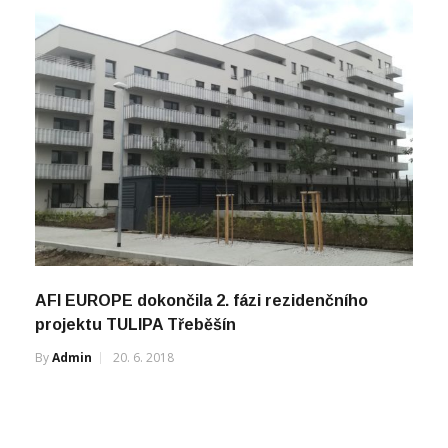
AFI EUROPE dokončila 2. fázi rezidenčního
projektu TULIPA Třeběšín
By
Admin
20. 6. 2018