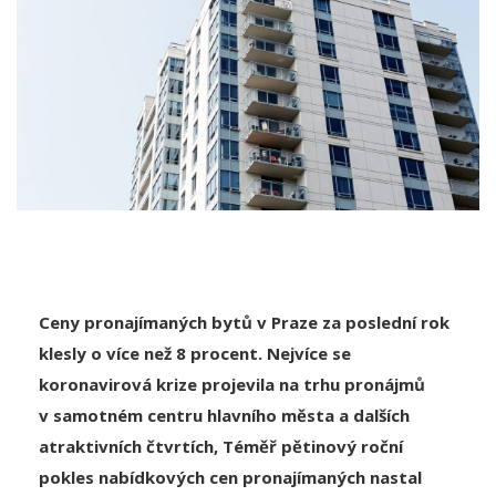
Ceny pronajímaných bytů v Praze za poslední rok
klesly o více než 8 procent. Nejvíce se
koronavirová krize projevila na trhu pronájmů
v samotném centru hlavního města a dalších
atraktivních čtvrtích, Téměř pětinový roční
pokles nabídkových cen pronajímaných nastal
v Praze 1, přes deset procent se vyhoupl i v Praze
2.