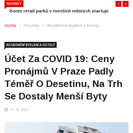
Boom retail parků v menších městech startuje
NOVINKY
Home
Novinky
Rezidenční bydlení a hotely
REZIDENČNÍ BYDLENÍ A HOTELY
Účet Za COVID 19: Ceny
Pronájmů V Praze Padly
Téměř O Desetinu, Na Trh
Se Dostaly Menší Byty
11. 8. 2020