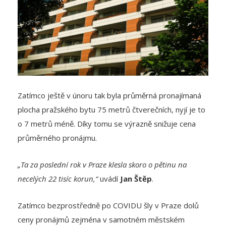
Zatímco ještě v únoru tak byla průměrná pronajímaná
plocha pražského bytu 75 metrů čtverečních, nyjí je to
o 7 metrů méně. Díky tomu se výrazně snižuje cena
průměrného pronájmu.
„Ta za poslední rok v Praze klesla skoro o pětinu na
necelých 22 tisíc korun,“
uvádí
Jan Štěp
.
Zatímco bezprostředně po COVIDU šly v Praze dolů
ceny pronájmů zejména v samotném městském
centru, postupně se cenový pokles přenesl prakticky