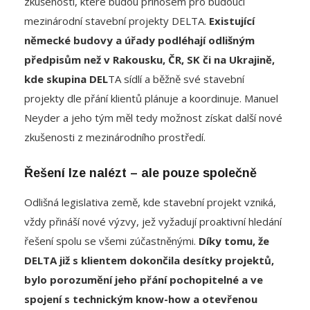
německé budovy a úřady podléhají odlišným
předpisům než v Rakousku, ČR, SK či na Ukrajině,
kde skupina DEL
TA sídlí a běžně své stavební
projekty dle přání klientů plánuje a koordinuje. Manuel
Neyder a jeho tým měl tedy možnost získat další nové
zkušenosti z mezinárodního prostředí.
Řešení lze nalézt – ale pouze společně
Odlišná legislativa země, kde stavební projekt vzniká,
vždy přináší nové výzvy, jež vyžadují proaktivní hledání
řešení spolu se všemi zúčastněnými.
Díky tomu, že
DELTA již s klientem dokončila desítky projektů,
bylo porozumění jeho přání pochopitelné a ve
spojení s technickým know-how a otevřenou
komunikační kulturou, která byla po celou dobu
trvání projektu aktivně podporována
, byly