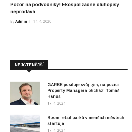
By
Admin
14. 4. 2020
NEJČTENĚJŠÍ
GARBE posiluje svůj tým, na pozici
Property Managera přichází Tomáš
Hanuš
17. 4. 2024
Boom retail parků v menších městech
startuje
17. 4. 2024