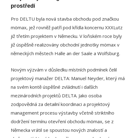
Pro DELTU byla nová stavba obchodu pod značkou
mömax, jež rovněž patří pod křídla koncernu XXXLutz
již třetím projektem v Německu. V loňském roce byly
již úspěšně realizovány obchodní jednotky mömax v
německých městech Halle an der Saale a Wolfsburg.
Novým výzvám v důsledku místních podmínek čelil
projektový manažer DELTA: Manuel Neyder, který má
na svém kontě úspěšné zvládnutí i dalších
mezinárodních projektů DELTA. Jako osoba
zodpovědná za detailní koordinaci a projektový
management procesu výstavby včetně striktního
dodržení termínu otevření obchodu mömax, se z
Německa vrátil se spoustou nových znalostí a
zkušeností, které budou přínosem pro budoucí
mezinárodní stavební projekty DELTA.
Existující