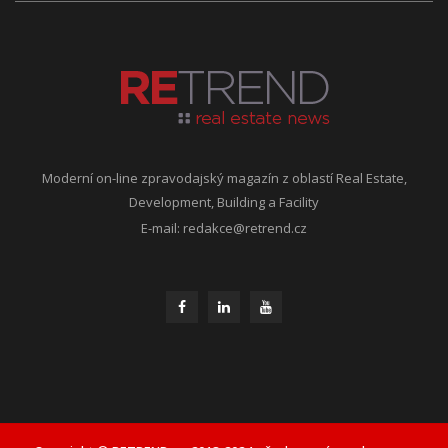
Moderní on-line zpravodajský magazín z oblastí Real Estate,
Development, Building a Facility
E-mail:
redakce@retrend.cz
Copyright © RETREND.cz, 2018-2024, všechna práva vyhrazena.
Obsah on-line magazínu www.retrend.cz je chráněn autorským