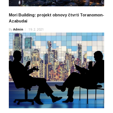
Mori Building: projekt obnovy čtvrti Toranomon-
Azabudai
By
Admin
19. 2. 2021
Pozor na podvodníky! Ekospol žádné dluhopisy
neprodává