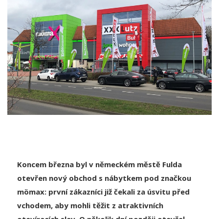
Koncem března byl v německém městě Fulda
otevřen nový obchod s nábytkem pod značkou
mömax: první zákazníci již čekali za úsvitu před
vchodem, aby mohli těžit z atraktivních
otevíracích slev. O několik dní později otevřel
XXXLutz ve městě Buhl další prodejnu s