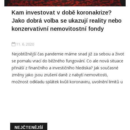
Kam investovat v době koronakrize?
Jako dobrá volba se ukazují reality nebo
konzervativní nemovitostní fondy
11. 6. 2020
Nejobtížnější čas pandemie máme snad již za sebou a život
se pomalu vrací do běžného fungování. Co ale nová situace
přináší z finančního a investičního hlediska? Jak současné
změny jako jsou zrušení daně z nabytí nemovitosti,
možnost odkladu splátek kvůli koronaviru, uvolnění limitů u
nových hypoték a další ovlivní trh s nemovitostmi a chování
lidí? […]
NEJČTENĚJŠÍ