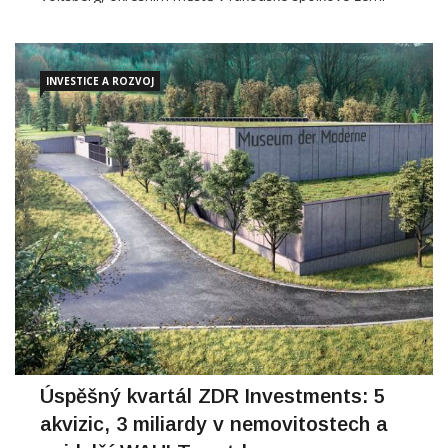
nájemci Tedi, drogerie Bipa, C&A, Deichmann, Takko,
INVESTICE A ROZVOJ
Úspěšný kvartál ZDR Investments: 5
akvizic, 3 miliardy v nemovitostech a
nejdelší WAULT na trhu