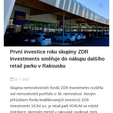
První investice roku skupiny ZDR
Investments směřuje do nákupu dalšího
retail parku v Rakousku
25. 1. 2021
Skupina nemovitostních fondů ZDR Investments rozšířila
své nemovitostní portfolio o 36. nemovitost. Novým
přírůstkem fondu kvalifikovaných investorů ZDR
Investments SICAV a.s. je retail park VORUM ve městě
Voitsberg, okresním městě v rakouské spolkové zemi
Štýrsko. Na téměř 7 tis. m2 obchodních ploch jsou hlavními