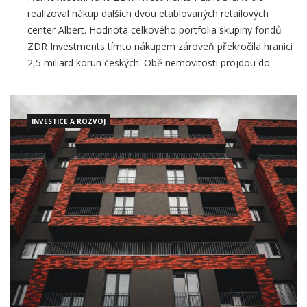
center Albert. Hodnota celkového portfolia skupiny fondů
ZDR Investments tímto nákupem zároveň překročila hranici
2,5 miliard korun českých. Obě nemovitosti projdou do
konce roku celkovou rekonstrukcí a přestavbou do
moderních retailových center také pro další
INVESTICE A ROZVOJ