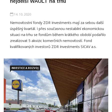
14. 10. 2020
Nemovitostní fondy ZDR Investments mají za sebou další
úspěšný kvartál. I přes současnou nestabilní ekonomickou
situaci na trhu se fondům během krátkého období podařilo
zrealizovat 5 akvizic komerčních nemovitostí. Fond
kvalifikovaných investorů ZDR Investments SICAV a.s.
dokázal prodloužit WAULT na 8,7 let, což je nejdelší
průměrná zůstatková délka uzavřených nájemních
INVESTICE A ROZVOJ