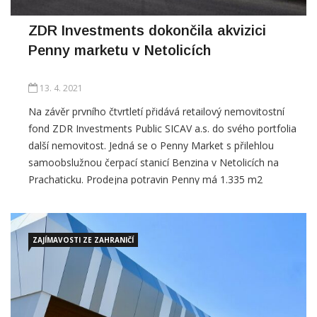
Penny marketu v Netolicích
13. 4. 2021
Na závěr prvního čtvrtletí přidává retailový nemovitostní
fond ZDR Investments Public SICAV a.s. do svého portfolia
další nemovitost. Jedná se o Penny Market s přilehlou
samoobslužnou čerpací stanicí Benzina v Netolicích na
Prachaticku. Prodejna potravin Penny má 1.335 m2
pronajímatelné plochy a byla otevřena v prosinci 2020.
Součástí areálu nového supermarketu je také
ZAJÍMAVOSTI ZE ZAHRANIČÍ