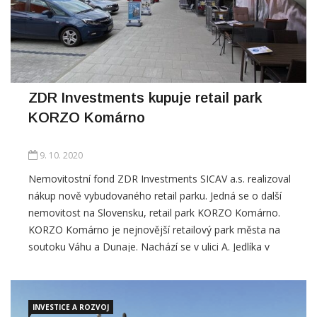
ZDR Investments kupuje retail park
KORZO Komárno
9. 10. 2020
Nemovitostní fond ZDR Investments SICAV a.s. realizoval
nákup nově vybudovaného retail parku. Jedná se o další
nemovitost na Slovensku, retail park KORZO Komárno.
KORZO Komárno je nejnovější retailový park města na
soutoku Váhu a Dunaje. Nachází se v ulici A. Jedlíka v
sousedství prodejny potravin LIDL. Celková pronajímatelná
plocha retail parku je 4.494 m2. Mezi […]
INVESTICE A ROZVOJ